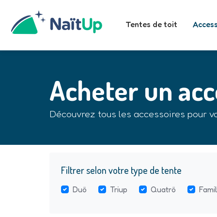
Tentes de toit
Access
Acheter un acc
Découvrez tous les accessoires pour vo
Filtrer selon votre type de tente
Duö
Triup
Quatrö
Famil