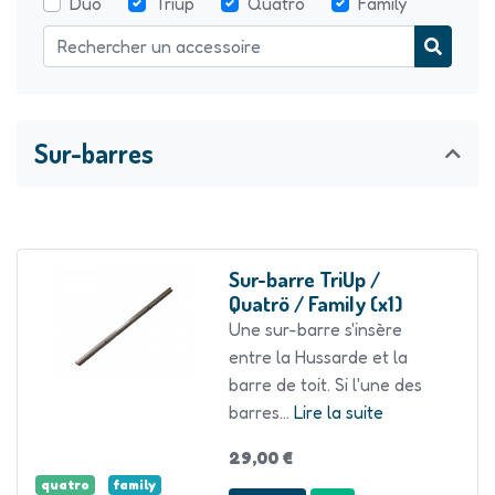
Duö
Triup
Quatrö
Family
Sur-barres
Sur-barre TriUp /
Quatrö / Family (x1)
Une sur-barre s'insère
entre la Hussarde et la
barre de toit. Si l'une des
barres...
Lire la suite
29,00 €
quatro
family