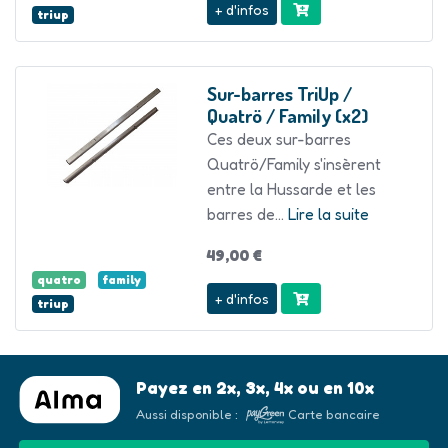
+ d'infos
triup
Sur-barres TriUp /
Quatrö / Family (x2)
Ces deux sur-barres
Quatrö/Family s'insèrent
entre la Hussarde et les
barres de...
Lire la suite
49,00 €
quatro
family
+ d'infos
triup
Payez en 2x, 3x, 4x ou en 10x
Aussi disponible :
Carte bancaire