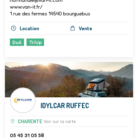
normandie@van-it.com
www.van-it.fr/
1 rue des fermes 14540 bourguebus
Location
Vente
Duö
TriUp
IDYLCAR RUFFEC
CHARENTE
Voir sur la carte