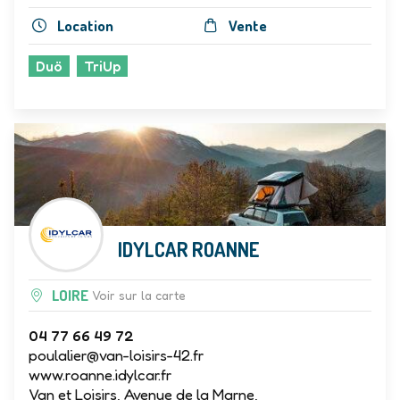
Location
Vente
Duö
TriUp
IDYLCAR ROANNE
LOIRE
Voir sur la carte
04 77 66 49 72
poulalier@van-loisirs-42.fr
www.roanne.idylcar.fr