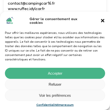
05 45 31 05 58
contact@campingcar16.fr
www.ruffec.idylcar.fr
Camping Car Sarl REMY Frères -- Idylcar
Gérer le consentement aux
cookies
Ruffec, Route de Montjean, Ruffec,
France
Pour offrir les meilleures expériences, nous utilisons des technologies
telles que les cookies pour stocker et/ou accéder aux informations des
Vente
appareils. Le fait de consentir à ces technologies nous permettra de
traiter des données telles que le comportement de navigation ou les
ID uniques sur ce site. Le fait de ne pas consentir ou de retirer son
Duö
consentement peut avoir un effet négatif sur certaines
caractéristiques et fonctions.
Accepter
Refuser
Voir les préférences
SCM65 AVENTURE
Confidentialité
Impressum