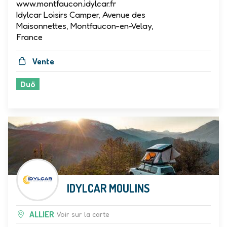
loiser.camper@hotmail.fr
www.montfaucon.idylcar.fr
Idylcar Loisirs Camper, Avenue des
Maisonnettes, Montfaucon-en-Velay,
France
Vente
Duö
IDYLCAR MOULINS
ALLIER
Voir sur la carte