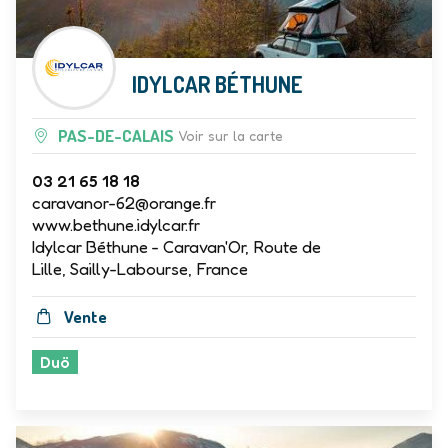
IDYLCAR BÉTHUNE
PAS-DE-CALAIS
Voir sur la carte
03 21 65 18 18
caravanor-62@orange.fr
www.bethune.idylcar.fr
Idylcar Béthune - Caravan'Or, Route de
Lille, Sailly-Labourse, France
Vente
Duö