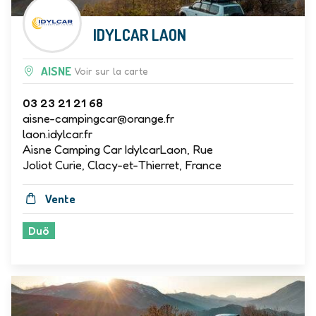
IDYLCAR LAON
AISNE
Voir sur la carte
03 23 21 21 68
aisne-campingcar@orange.fr
laon.idylcar.fr
Aisne Camping Car IdylcarLaon, Rue
Joliot Curie, Clacy-et-Thierret, France
Vente
Duö