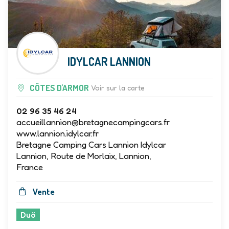
IDYLCAR LANNION
CÔTES D'ARMOR
Voir sur la carte
02 96 35 46 24
accueillannion@bretagnecampingcars.fr
www.lannion.idylcar.fr
Bretagne Camping Cars Lannion Idylcar
Lannion, Route de Morlaix, Lannion,
France
Vente
Duö