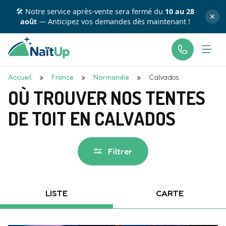
💳 Profitez d'une flexibilité totale : payez en plusieurs
fois avec
✕
Accueil
»
France
»
Normandie
»
Calvados
OÙ TROUVER NOS TENTES
DE TOIT EN CALVADOS
Filtrer
LISTE
CARTE