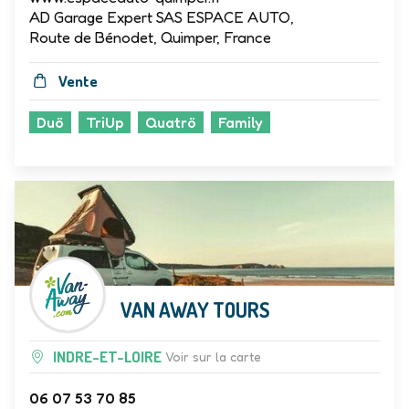
www.espaceauto-quimper.fr
AD Garage Expert SAS ESPACE AUTO,
Route de Bénodet, Quimper, France
Vente
Duö
TriUp
Quatrö
Family
VAN AWAY TOURS
INDRE-ET-LOIRE
Voir sur la carte