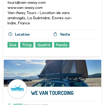
06 07 53 70 85
tours@van-away.com
www.van-away.com
Van-Away Tours - Location de vans
aménagés, La Guérinière, Esvres-sur-
Indre, France
Location
Vente
Duö
TriUp
Quatrö
Family
WE VAN TOURCOING