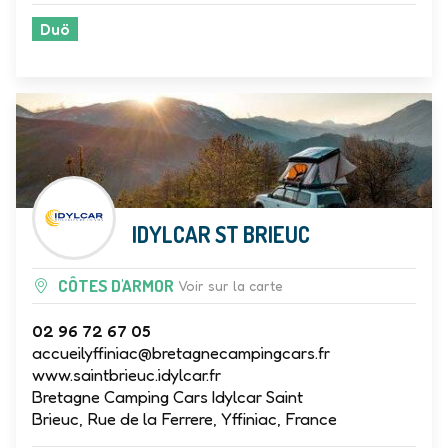
Vente
Duö
IDYLCAR ST BRIEUC
CÔTES D'ARMOR
Voir sur la carte
02 96 72 67 05
accueilyffiniac@bretagnecampingcars.fr
www.saintbrieuc.idylcar.fr
Bretagne Camping Cars Idylcar Saint
Brieuc, Rue de la Ferrere, Yffiniac, France