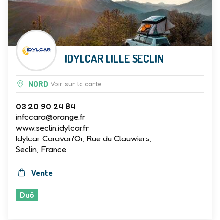
IDYLCAR LILLE SECLIN
NORD
Voir sur la carte
03 20 90 24 84
infocara@orange.fr
www.seclin.idylcar.fr
Idylcar Caravan'Or, Rue du Clauwiers,
Seclin, France
Vente
Duö