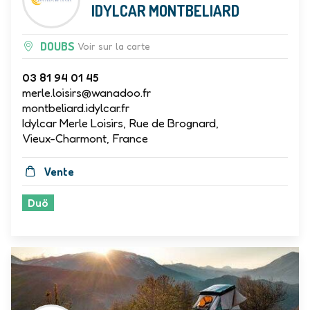
IDYLCAR MONTBELIARD
DOUBS
Voir sur la carte
03 81 94 01 45
merle.loisirs@wanadoo.fr
montbeliard.idylcar.fr
Idylcar Merle Loisirs, Rue de Brognard,
Vieux-Charmont, France
Vente
Duö