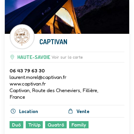
CAPTIVAN
HAUTE-SAVOIE
Voir sur la carte
06 43 79 63 30
laurent.morel@captivan.fr
www.captivan.fr
Captivan, Route des Cheneviers, Fillière,
France
Location
Vente
Duö
TriUp
Quatrö
Family