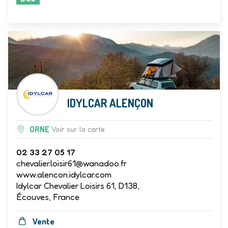
Duö
IDYLCAR ALENÇON
ORNE
Voir sur la carte
02 33 27 05 17
chevalier.loisir61@wanadoo.fr
www.alencon.idylcar.com
Idylcar Chevalier Loisirs 61, D138,
Écouves, France