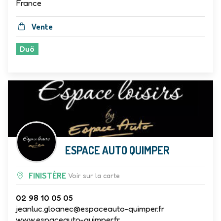
Idylcar Roger Briant, Beauce, La Mézière,
France
Vente
Duö
ESPACE AUTO QUIMPER
FINISTÈRE
Voir sur la carte
02 98 10 05 05
jeanluc.gloanec@espaceauto-quimper.fr