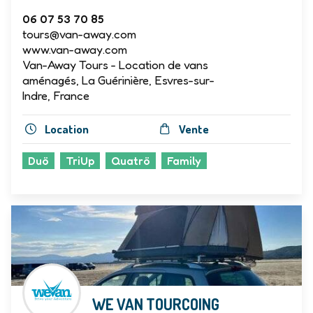
06 07 53 70 85
tours@van-away.com
www.van-away.com
Van-Away Tours - Location de vans
aménagés, La Guérinière, Esvres-sur-
Indre, France
Location
Vente
Duö
TriUp
Quatrö
Family
WE VAN TOURCOING