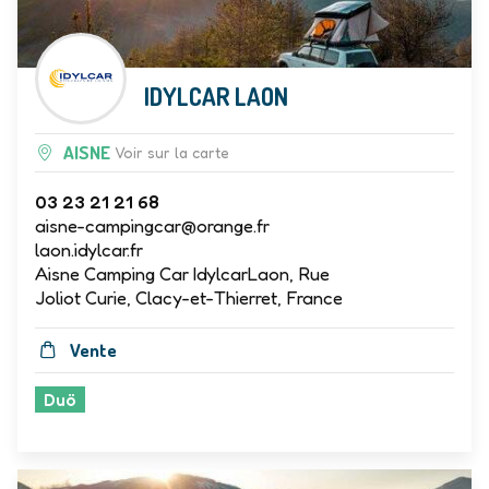
IDYLCAR LAON
AISNE
Voir sur la carte
03 23 21 21 68
aisne-campingcar@orange.fr
laon.idylcar.fr
Aisne Camping Car IdylcarLaon, Rue
Joliot Curie, Clacy-et-Thierret, France
Vente
Duö