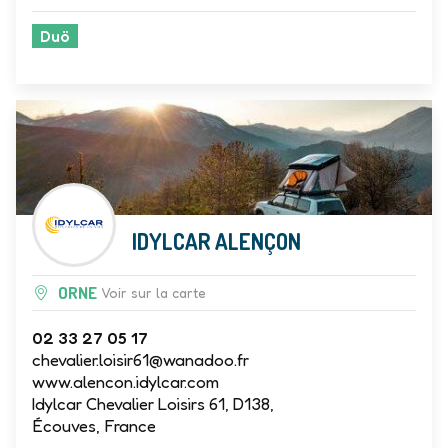
Duö
IDYLCAR ALENÇON
ORNE
Voir sur la carte
02 33 27 05 17
chevalier.loisir61@wanadoo.fr
www.alencon.idylcar.com
Idylcar Chevalier Loisirs 61, D138,
Écouves, France