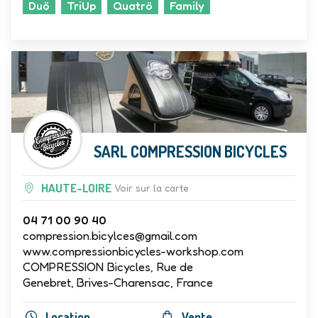
Duö
TriUp
Quatrö
Family
SARL COMPRESSION BICYCLES
HAUTE-LOIRE
Voir sur la carte
04 71 00 90 40
compression.bicylces@gmail.com
www.compressionbicycles-workshop.com
COMPRESSION Bicycles, Rue de
Genebret, Brives-Charensac, France
Location
Vente