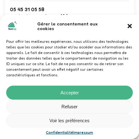
05 45 31 05 58
contact@campingcar16.fr
www.ruffec.idylcar.fr
Gérer le consentement aux
cookies
Camping Car Sarl REMY Frères -- Idylcar
Ruffec, Route de Montjean, Ruffec,
Pour offrir les meilleures expériences, nous utilisons des technologies
France
telles que les cookies pour stocker et/ou accéder aux informations des
appareils. Le fait de consentir à ces technologies nous permettra de
Vente
traiter des données telles que le comportement de navigation ou les
ID uniques sur ce site. Le fait de ne pas consentir ou de retirer son
consentement peut avoir un effet négatif sur certaines
Duö
caractéristiques et fonctions.
Accepter
Refuser
Voir les préférences
Confidentialité
Impressum
SCM65 AVENTURE