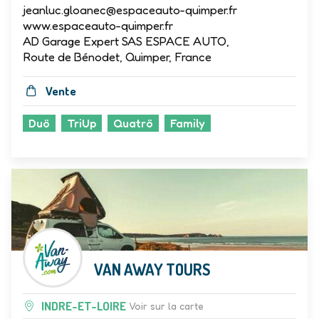
jeanluc.gloanec@espaceauto-quimper.fr
www.espaceauto-quimper.fr
AD Garage Expert SAS ESPACE AUTO,
Route de Bénodet, Quimper, France
Vente
Duö
TriUp
Quatrö
Family
VAN AWAY TOURS
INDRE-ET-LOIRE
Voir sur la carte