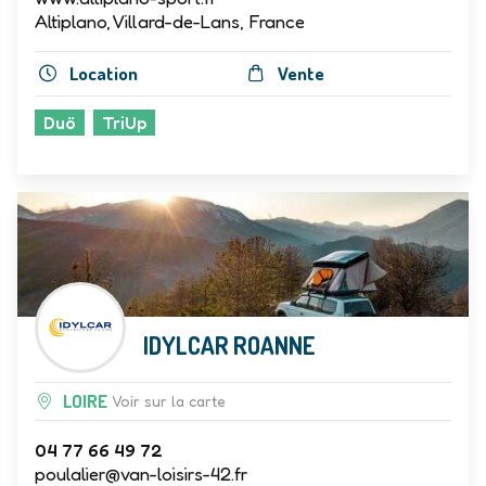
Altiplano, Villard-de-Lans, France
Location
Vente
Duö
TriUp
IDYLCAR ROANNE
LOIRE
Voir sur la carte
04 77 66 49 72
poulalier@van-loisirs-42.fr