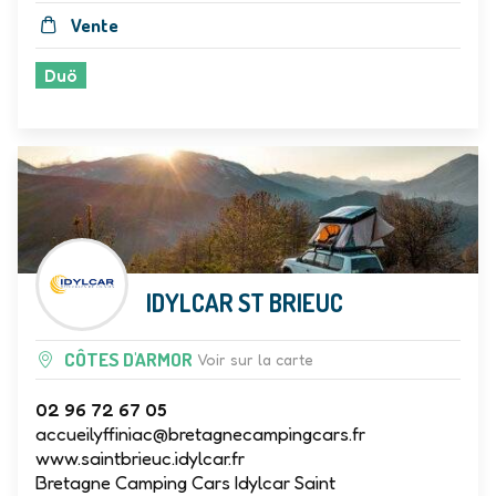
Vente
Duö
IDYLCAR ST BRIEUC
CÔTES D'ARMOR
Voir sur la carte
02 96 72 67 05
accueilyffiniac@bretagnecampingcars.fr
www.saintbrieuc.idylcar.fr
Bretagne Camping Cars Idylcar Saint