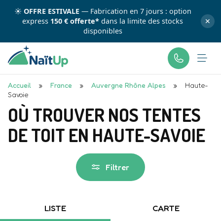
☀️
OFFRE ESTIVALE
— Fabrication en 7 jours : option
express
150 € offerte*
dans la limite des stocks
✕
disponibles
Accueil
»
France
»
Auvergne Rhône Alpes
»
Haute-
Savoie
OÙ TROUVER NOS TENTES
DE TOIT EN HAUTE-SAVOIE
Filtrer
LISTE
CARTE