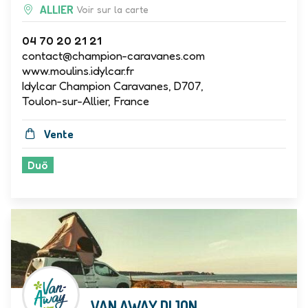
ALLIER
Voir sur la carte
04 70 20 21 21
contact@champion-caravanes.com
www.moulins.idylcar.fr
Idylcar Champion Caravanes, D707,
Toulon-sur-Allier, France
Vente
Duö
VAN AWAY DIJON