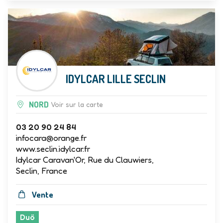
IDYLCAR LILLE SECLIN
NORD
Voir sur la carte
03 20 90 24 84
infocara@orange.fr
www.seclin.idylcar.fr
Idylcar Caravan'Or, Rue du Clauwiers,
Seclin, France
Vente
Duö