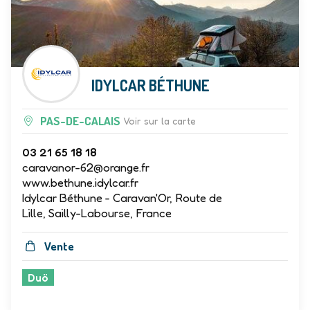
IDYLCAR BÉTHUNE
PAS-DE-CALAIS
Voir sur la carte
03 21 65 18 18
caravanor-62@orange.fr
www.bethune.idylcar.fr
Idylcar Béthune - Caravan'Or, Route de
Lille, Sailly-Labourse, France
Vente
Duö