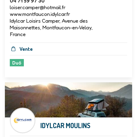
04 71 59 97 30
loiser.camper@hotmail.fr
www.montfaucon.idylcar.fr
Idylcar Loisirs Camper, Avenue des
Maisonnettes, Montfaucon-en-Velay,
France
Vente
Duö
IDYLCAR MOULINS