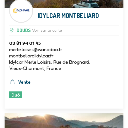
IDYLCAR MONTBELIARD
DOUBS
Voir sur la carte
03 81 94 01 45
merle.loisirs@wanadoo.fr
montbeliard.idylcar.fr
Idylcar Merle Loisirs, Rue de Brognard,
Vieux-Charmont, France
Vente
Duö