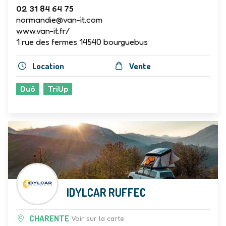
02 31 84 64 75
normandie@van-it.com
www.van-it.fr/
1 rue des fermes 14540 bourguebus
Location
Vente
Duö
TriUp
IDYLCAR RUFFEC
CHARENTE
Voir sur la carte