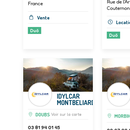
Rue de l'Ar
France
Couternon
Vente
Locati
Duö
Duö
IDYLCAR
MONTBELIARD
DOUBS
Voir sur la carte
MORBI
03 81 94 01 45