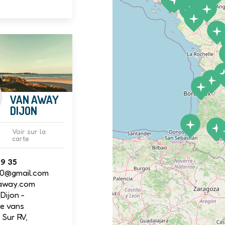
VAN AWAY
DIJON
Voir sur la
carte
09 35
00@gmail.com
away.com
Dijon -
e vans
Sur RV,