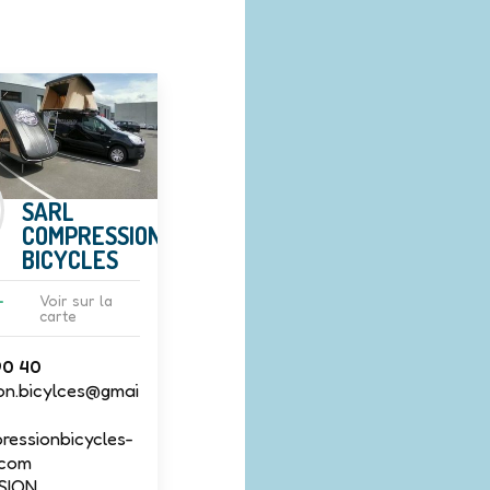
SARL
COMPRESSION
BICYCLES
-
Voir sur la
carte
90 40
on.bicylces@gmai
essionbicycles-
.com
SION