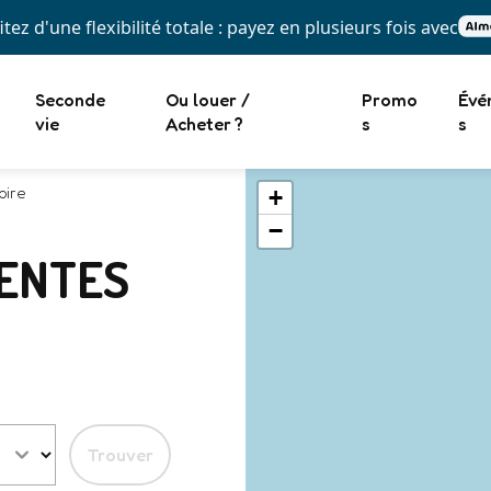
itez d'une flexibilité totale : payez en plusieurs fois avec
Seconde
Ou louer /
Promo
Évé
vie
Acheter ?
s
s
oire
+
−
TENTES
Trouver