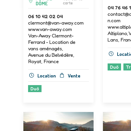
DÔME
carte
04 76 46 1
contact@a
06 10 42 02 04
n.com
clermont@van-away.com
www.altipl
www.van-away.com
Altiplano, 
Van-Away Clermont-
Lans, Fran
Ferrand - Location de
vans aménagés,
Locati
Avenue du Belvédère,
Royat, France
Duö
Tr
Location
Vente
Duö