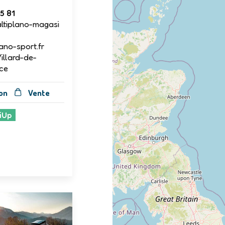
5 81
ltiplano-magasi
ano-sport.fr
Villard-de-
ce
on
Vente
iUp