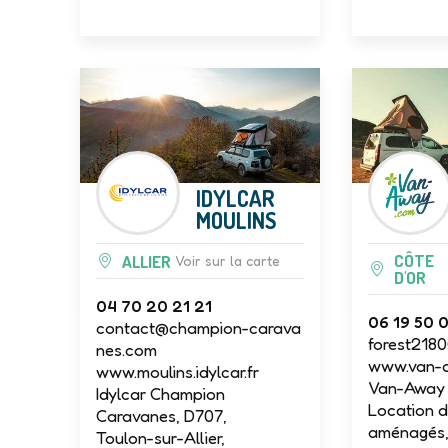
IDYLCAR
MOULINS
CÔTE
ALLIER
Voir sur la carte
D'OR
04 70 20 21 21
06 19 50 
contact@champion-carava
forest218
nes.com
www.van-
www.moulins.idylcar.fr
Van-Away 
Idylcar Champion
Location d
Caravanes, D707,
aménagés, 
Toulon-sur-Allier,