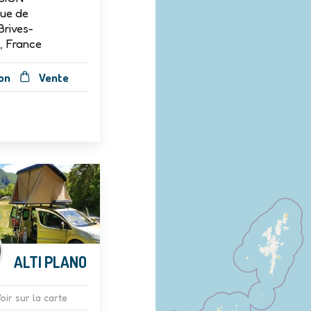
Rue de
Brives-
, France
on
Vente
ALTI PLANO
oir sur la carte