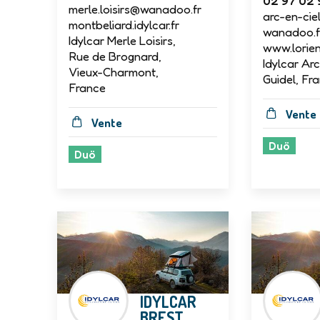
02 97 02 
merle.loisirs@wanadoo.fr
arc-en-ci
montbeliard.idylcar.fr
wanadoo.f
Idylcar Merle Loisirs,
www.lorient
Rue de Brognard,
Idylcar Arc
Vieux-Charmont,
Guidel, Fr
France
Vente
Vente
Duö
Duö
IDYLCAR
BREST