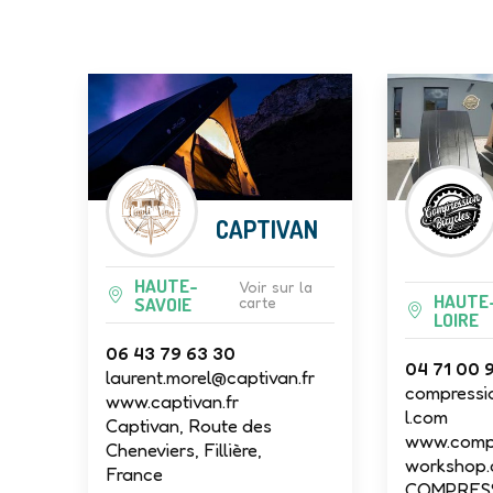
CAPTIVAN
HAUTE-
Voir sur la
HAUTE
SAVOIE
carte
LOIRE
06 43 79 63 30
04 71 00 
laurent.morel@captivan.fr
compressi
www.captivan.fr
l.com
Captivan, Route des
www.compr
Cheneviers, Fillière,
workshop
France
COMPRES