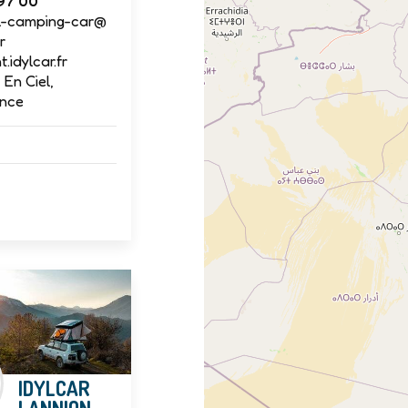
97 00
el-camping-car@
r
.idylcar.fr
 En Ciel,
ance
IDYLCAR