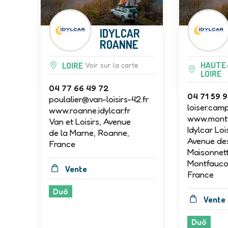
IDYLCAR
ROANNE
HAUTE
LOIRE
Voir sur la carte
LOIRE
04 77 66 49 72
04 71 59 
poulalier@van-loisirs-42.fr
loiser.cam
www.roanne.idylcar.fr
www.montfa
Van et Loisirs, Avenue
Idylcar Loi
de la Marne, Roanne,
Avenue de
France
Maisonnett
Montfauco
Vente
France
Duö
Vente
Duö