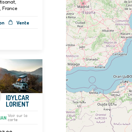
tisanat,
, France
on
Vente
IDYLCAR
LORIENT
Voir sur la
HAN
carte