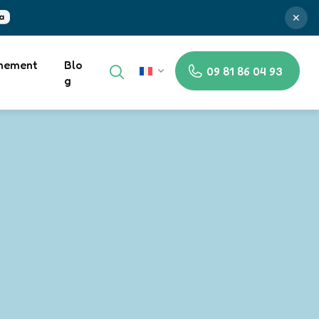
✕
nement
Blo
09 81 86 04 93
FR
g