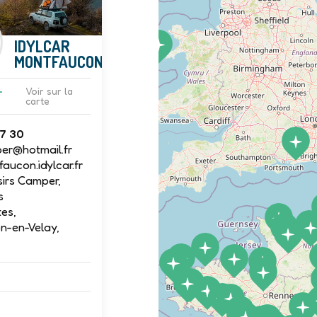
IDYLCAR
MONTFAUCON
-
Voir sur la
carte
97 30
per@hotmail.fr
ucon.idylcar.fr
sirs Camper,
s
es,
n-en-Velay,