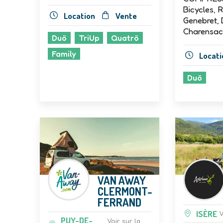
Bicycles, 
Location
Vente
Genebret, 
Charensac
Duö
TriUp
Quatrö
Family
Locati
Duö
VAN AWAY
CLERMONT-
FERRAND
ISÈRE
V
PUY-DE-
Voir sur la