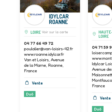
IDYLCAR
ROANNE
HAUTE
LOIRE
Voir sur la carte
LOIRE
04 77 66 49 72
04 71 59 
poulalier@van-loisirs-42.fr
loiser.cam
www.roanne.idylcar.fr
www.montfa
Van et Loisirs, Avenue
Idylcar Loi
de la Marne, Roanne,
Avenue de
France
Maisonnett
Montfauco
Vente
France
Duö
Vente
Duö