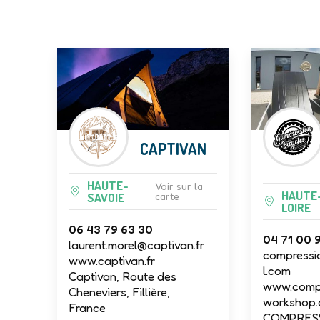
CAPTIVAN
HAUTE-
Voir sur la
HAUTE
SAVOIE
carte
LOIRE
06 43 79 63 30
04 71 00 
laurent.morel@captivan.fr
compressi
www.captivan.fr
l.com
Captivan, Route des
www.compr
Cheneviers, Fillière,
workshop
France
COMPRES