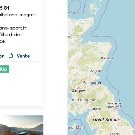
5 81
ltiplano-magasi
ano-sport.fr
Villard-de-
ce
on
Vente
iUp