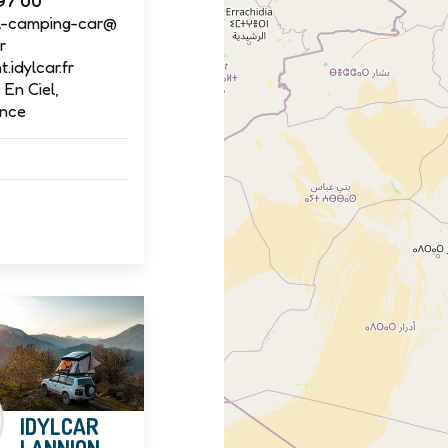
97 00
el-camping-car@
r
.idylcar.fr
 En Ciel,
ance
IDYLCAR