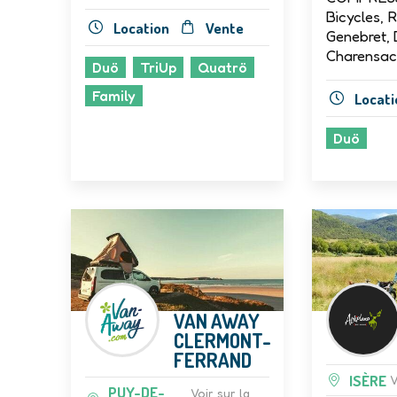
Bicycles, 
Location
Vente
Genebret, 
Charensac
Duö
TriUp
Quatrö
Family
Locati
Duö
VAN AWAY
CLERMONT-
FERRAND
ISÈRE
V
PUY-DE-
Voir sur la