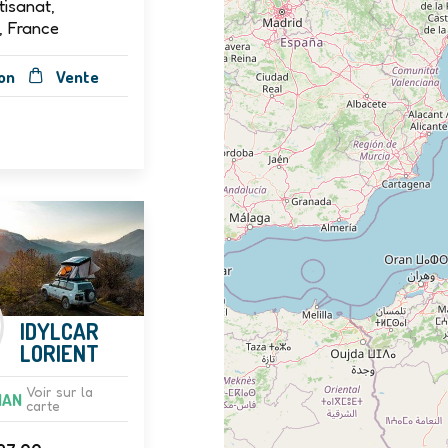
tisanat,
, France
on
Vente
IDYLCAR
LORIENT
Voir sur la
HAN
carte