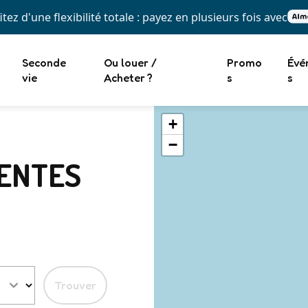
itez d'une flexibilité totale : payez en plusieurs fois avec
Seconde
Ou louer /
Promo
Évé
vie
Acheter ?
s
s
+
−
TENTES
Trouver