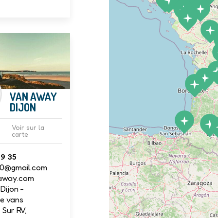
VAN AWAY
DIJON
Voir sur la
carte
09 35
00@gmail.com
away.com
Dijon -
e vans
Sur RV,