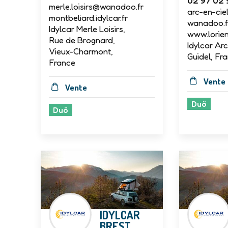
02 97 02 
merle.loisirs@wanadoo.fr
arc-en-ci
montbeliard.idylcar.fr
wanadoo.f
Idylcar Merle Loisirs,
www.lorient
Rue de Brognard,
Idylcar Arc
Vieux-Charmont,
Guidel, Fr
France
Vente
Vente
Duö
Duö
IDYLCAR
BREST