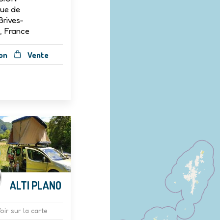
Rue de
Brives-
, France
on
Vente
ALTI PLANO
oir sur la carte