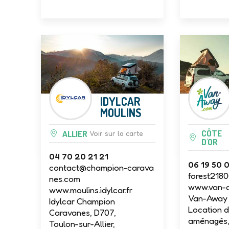
IDYLCAR
MOULINS
CÔTE
ALLIER
Voir sur la carte
D'OR
04 70 20 21 21
06 19 50 
contact@champion-carava
forest218
nes.com
www.van-
www.moulins.idylcar.fr
Van-Away 
Idylcar Champion
Location d
Caravanes, D707,
aménagés, 
Toulon-sur-Allier,