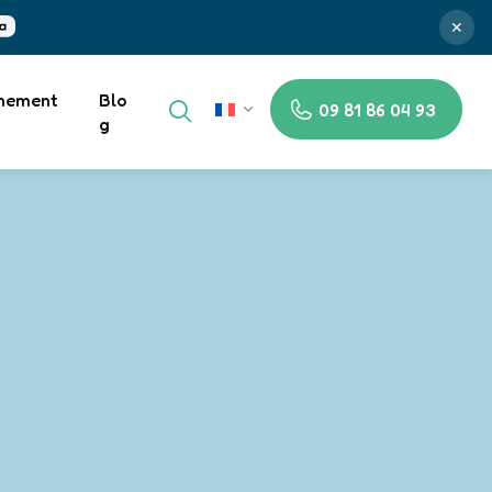
✕
nement
Blo
09 81 86 04 93
FR
g