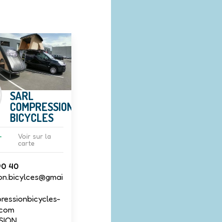
SARL
COMPRESSION
BICYCLES
-
Voir sur la
carte
90 40
on.bicylces@gmai
essionbicycles-
.com
SION