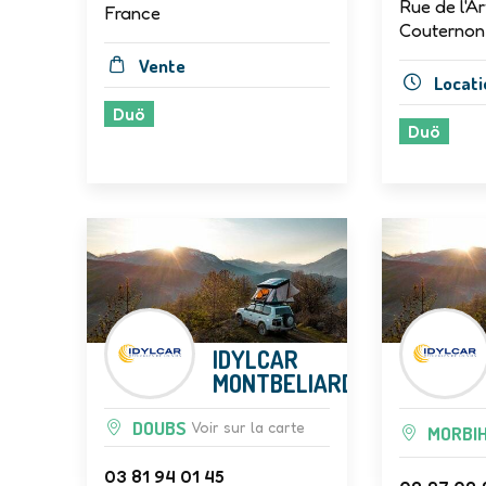
Rue de l'Ar
France
Couternon
Vente
Locati
Duö
Duö
IDYLCAR
MONTBELIARD
DOUBS
Voir sur la carte
MORBI
03 81 94 01 45