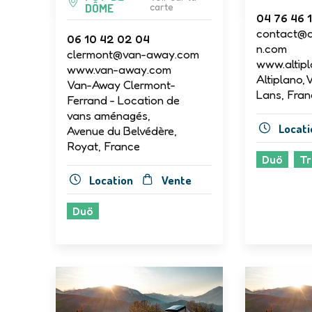
DÔME
carte
04 76 46 1
contact@a
06 10 42 02 04
n.com
clermont@van-away.com
www.altipl
www.van-away.com
Altiplano, 
Van-Away Clermont-
Lans, Fran
Ferrand - Location de
vans aménagés,
Locati
Avenue du Belvédère,
Royat, France
Duö
Tr
Location
Vente
Duö