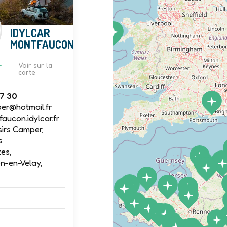
IDYLCAR
MONTFAUCON
-
Voir sur la
carte
97 30
per@hotmail.fr
ucon.idylcar.fr
sirs Camper,
s
es,
n-en-Velay,