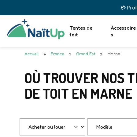
💳 Prof
Tentes de
Accessoire
toit
s
Accueil
»
France
»
Grand Est
»
Marne
OÙ TROUVER NOS 
DE TOIT EN MARNE