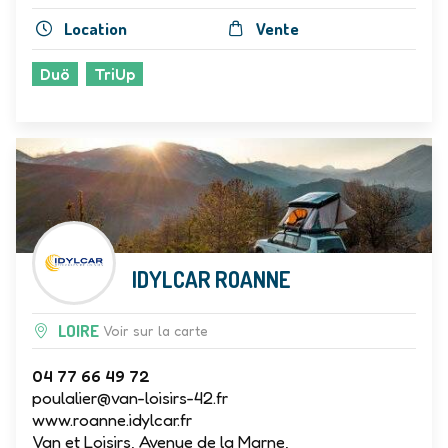
Location
Vente
Duö
TriUp
IDYLCAR ROANNE
LOIRE
Voir sur la carte
04 77 66 49 72
poulalier@van-loisirs-42.fr
www.roanne.idylcar.fr
Van et Loisirs, Avenue de la Marne,