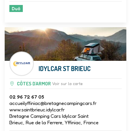
Duö
IDYLCAR ST BRIEUC
CÔTES D'ARMOR
Voir sur la carte
02 96 72 67 05
accueilyffiniac@bretagnecampingcars.fr
www.saintbrieuc.idylcar.fr
Bretagne Camping Cars Idylcar Saint
Brieuc, Rue de la Ferrere, Yffiniac, France