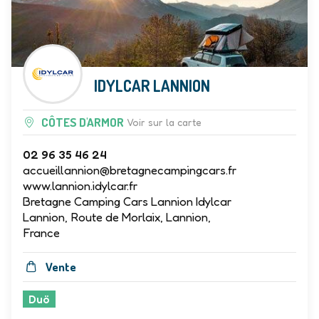
IDYLCAR LANNION
CÔTES D'ARMOR
Voir sur la carte
02 96 35 46 24
accueillannion@bretagnecampingcars.fr
www.lannion.idylcar.fr
Bretagne Camping Cars Lannion Idylcar
Lannion, Route de Morlaix, Lannion,
France
Vente
Duö