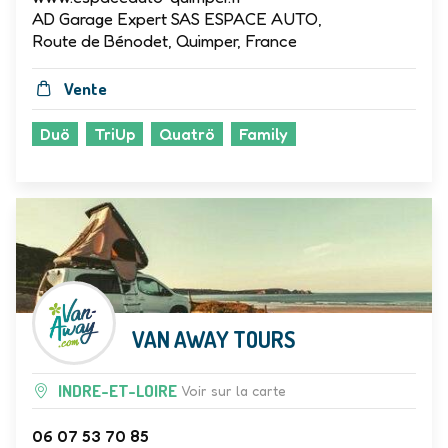
AD Garage Expert SAS ESPACE AUTO,
Route de Bénodet, Quimper, France
Vente
Duö
TriUp
Quatrö
Family
VAN AWAY TOURS
INDRE-ET-LOIRE
Voir sur la carte
06 07 53 70 85