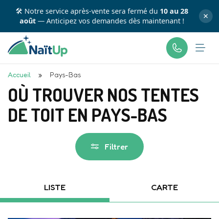
🛠️ Notre service après-vente sera fermé du
10 au 28
✕
août
— Anticipez vos demandes dès maintenant !
Accueil
»
Pays-Bas
OÙ TROUVER NOS TENTES
DE TOIT EN PAYS-BAS
Filtrer
LISTE
CARTE