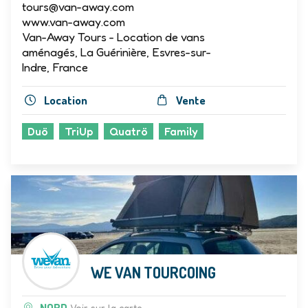
tours@van-away.com
www.van-away.com
Van-Away Tours - Location de vans
aménagés, La Guérinière, Esvres-sur-
Indre, France
Location
Vente
Duö
TriUp
Quatrö
Family
WE VAN TOURCOING
NORD
Voir sur la carte