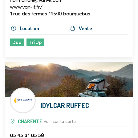
www.van-it.fr/
1 rue des fermes 14540 bourguebus
Location
Vente
Duö
TriUp
IDYLCAR RUFFEC
CHARENTE
Voir sur la carte
05 45 31 05 58