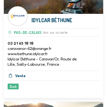
IDYLCAR BÉTHUNE
PAS-DE-CALAIS
Voir sur la carte
03 21 65 18 18
caravanor-62@orange.fr
www.bethune.idylcar.fr
Idylcar Béthune - Caravan'Or, Route de
Lille, Sailly-Labourse, France
Vente
Duö