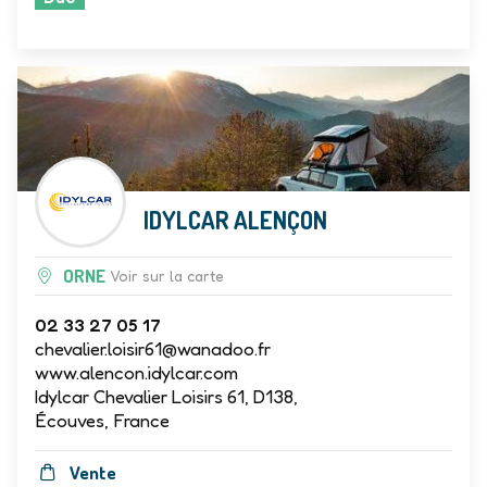
IDYLCAR ALENÇON
ORNE
Voir sur la carte
02 33 27 05 17
chevalier.loisir61@wanadoo.fr
www.alencon.idylcar.com
Idylcar Chevalier Loisirs 61, D138,
Écouves, France
Vente