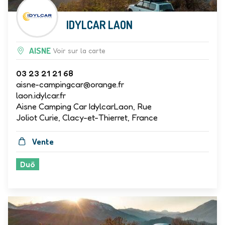
IDYLCAR LAON
AISNE
Voir sur la carte
03 23 21 21 68
aisne-campingcar@orange.fr
laon.idylcar.fr
Aisne Camping Car IdylcarLaon, Rue
Joliot Curie, Clacy-et-Thierret, France
Vente
Duö