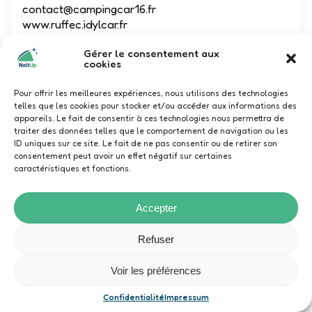
contact@campingcar16.fr
www.ruffec.idylcar.fr
Camping Car Sarl REMY Frères -- Idylcar
Gérer le consentement aux
Ruffec, Route de Montjean, Ruffec,
cookies
France
Pour offrir les meilleures expériences, nous utilisons des technologies
Vente
telles que les cookies pour stocker et/ou accéder aux informations des
appareils. Le fait de consentir à ces technologies nous permettra de
traiter des données telles que le comportement de navigation ou les
Duö
ID uniques sur ce site. Le fait de ne pas consentir ou de retirer son
consentement peut avoir un effet négatif sur certaines
caractéristiques et fonctions.
Accepter
Refuser
Voir les préférences
SCM65 AVENTURE
Confidentialité
Impressum
HAUTES-PYRÉNÉES
Voir sur la carte