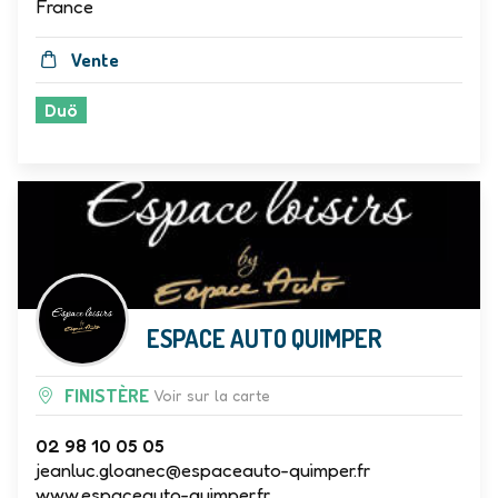
France
Vente
Duö
ESPACE AUTO QUIMPER
FINISTÈRE
Voir sur la carte
02 98 10 05 05
jeanluc.gloanec@espaceauto-quimper.fr
www.espaceauto-quimper.fr