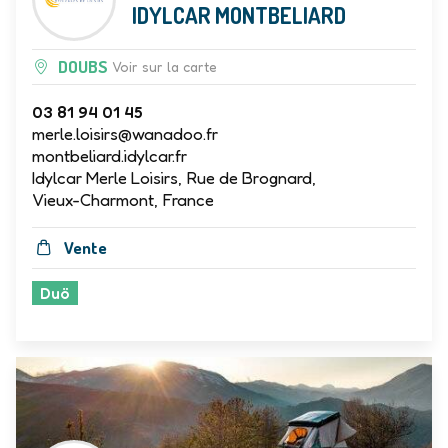
IDYLCAR MONTBELIARD
DOUBS
Voir sur la carte
03 81 94 01 45
merle.loisirs@wanadoo.fr
montbeliard.idylcar.fr
Idylcar Merle Loisirs, Rue de Brognard,
Vieux-Charmont, France
Vente
Duö