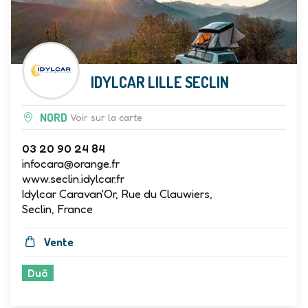
IDYLCAR LILLE SECLIN
NORD
Voir sur la carte
03 20 90 24 84
infocara@orange.fr
www.seclin.idylcar.fr
Idylcar Caravan'Or, Rue du Clauwiers,
Seclin, France
Vente
Duö