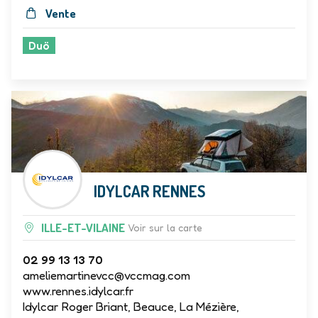
Vente
Duö
IDYLCAR RENNES
ILLE-ET-VILAINE
Voir sur la carte
02 99 13 13 70
ameliemartinevcc@vccmag.com
www.rennes.idylcar.fr
Idylcar Roger Briant, Beauce, La Mézière,