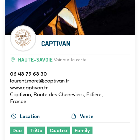
CAPTIVAN
HAUTE-SAVOIE
Voir sur la carte
06 43 79 63 30
laurent.morel@captivan.fr
www.captivan.fr
Captivan, Route des Cheneviers, Fillière,
France
Location
Vente
Duö
TriUp
Quatrö
Family