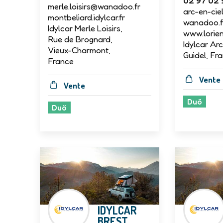
02 97 02 
merle.loisirs@wanadoo.fr
arc-en-ci
montbeliard.idylcar.fr
wanadoo.f
Idylcar Merle Loisirs,
www.lorient
Rue de Brognard,
Idylcar Arc
Vieux-Charmont,
Guidel, Fr
France
Vente
Vente
Duö
Duö
IDYLCAR
BREST