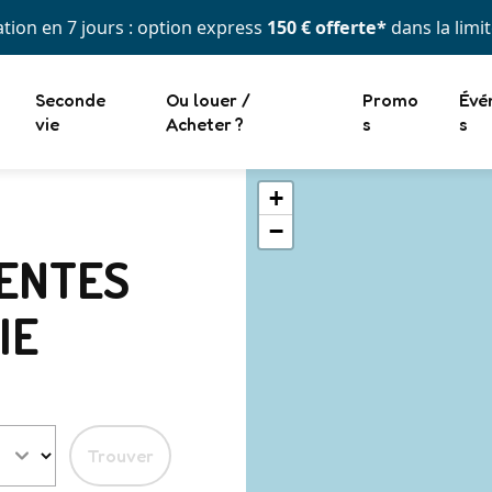
tion en 7 jours : option express
150 € offerte*
dans la limi
Seconde
Ou louer /
Promo
Évé
vie
Acheter ?
s
s
+
−
TENTES
IE
Trouver