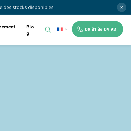
te des stocks disponibles
✕
nement
Blo
09 81 86 04 93
FR
g