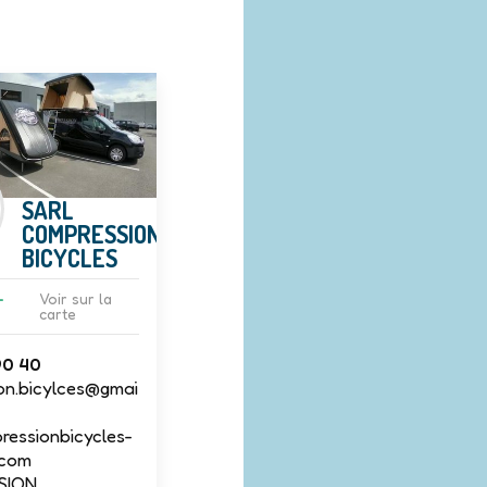
SARL
COMPRESSION
BICYCLES
-
Voir sur la
carte
90 40
on.bicylces@gmai
essionbicycles-
.com
SION