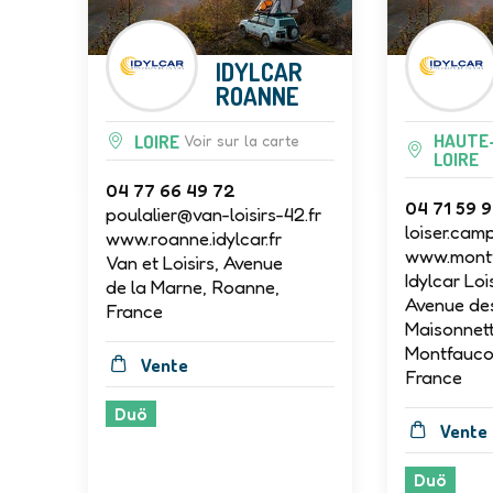
IDYLCAR
ROANNE
HAUTE
LOIRE
Voir sur la carte
LOIRE
04 77 66 49 72
04 71 59 
poulalier@van-loisirs-42.fr
loiser.cam
www.roanne.idylcar.fr
www.montfa
Van et Loisirs, Avenue
Idylcar Loi
de la Marne, Roanne,
Avenue de
France
Maisonnett
Montfauco
Vente
France
Duö
Vente
Duö