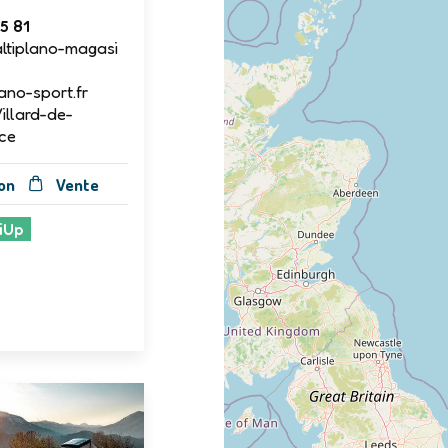
5 81
ltiplano-magasi
ano-sport.fr
Villard-de-
ce
on
Vente
iUp