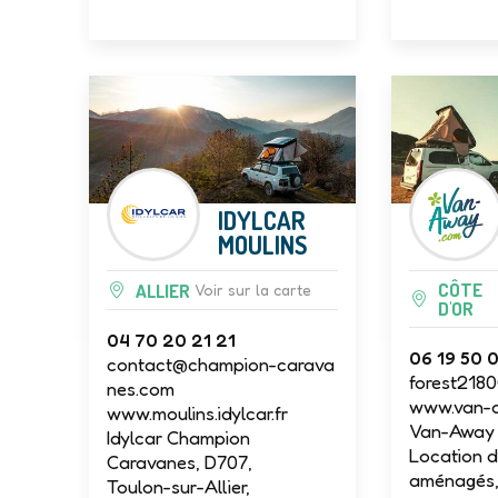
IDYLCAR
MOULINS
CÔTE
ALLIER
Voir sur la carte
D'OR
04 70 20 21 21
06 19 50 
contact@champion-carava
forest218
nes.com
www.van-
www.moulins.idylcar.fr
Van-Away 
Idylcar Champion
Location d
Caravanes, D707,
aménagés, 
Toulon-sur-Allier,