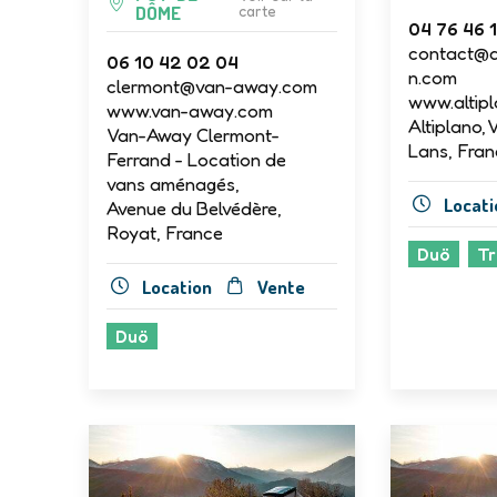
DÔME
carte
04 76 46 1
contact@a
06 10 42 02 04
n.com
clermont@van-away.com
www.altipl
www.van-away.com
Altiplano, 
Van-Away Clermont-
Lans, Fran
Ferrand - Location de
vans aménagés,
Locati
Avenue du Belvédère,
Royat, France
Duö
Tr
Location
Vente
Duö