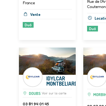
Rue de l'Ar
France
Couternon
Vente
Locati
Duö
Duö
IDYLCAR
MONTBELIARD
DOUBS
Voir sur la carte
MORBI
03 81 94 01 45