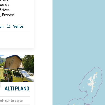
Rue de
Brives-
, France
on
Vente
ALTI PLANO
oir sur la carte