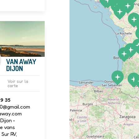
VAN AWAY
DIJON
Voir sur la
carte
09 35
00@gmail.com
away.com
Dijon -
e vans
Sur RV,