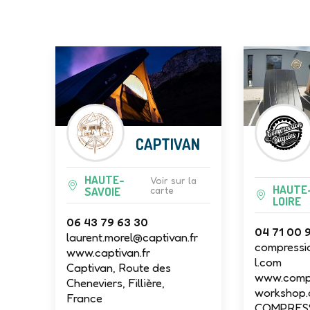
CAPTIVAN
HAUTE-
Voir sur la
HAUTE
SAVOIE
carte
LOIRE
06 43 79 63 30
04 71 00 
laurent.morel@captivan.fr
compressi
www.captivan.fr
l.com
Captivan, Route des
www.compr
Cheneviers, Fillière,
workshop
France
COMPRES