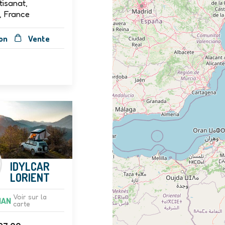
tisanat,
, France
on
Vente
IDYLCAR
LORIENT
Voir sur la
HAN
carte