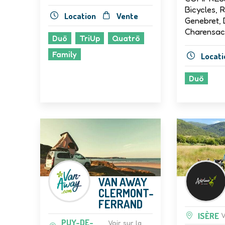
Bicycles, 
Location
Vente
Genebret, 
Charensac
Duö
TriUp
Quatrö
Family
Locati
Duö
VAN AWAY
CLERMONT-
FERRAND
ISÈRE
V
PUY-DE-
Voir sur la