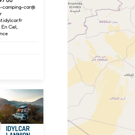
97 00
el-camping-car@
r
.idylcar.fr
 En Ciel,
ance
IDYLCAR