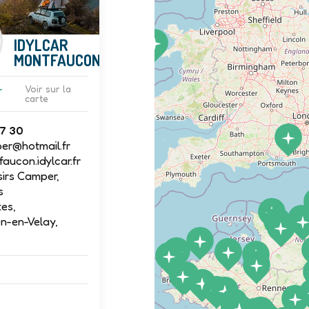
IDYLCAR
MONTFAUCON
-
Voir sur la
carte
97 30
per@hotmail.fr
ucon.idylcar.fr
sirs Camper,
s
es,
n-en-Velay,