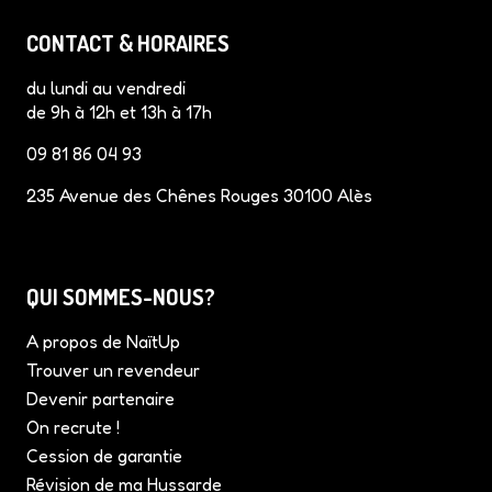
b
e
a
e
u
CONTACT & HORAIRES
o
r
g
d
b
o
e
r
I
e
du lundi au vendredi
k
s
a
n
de 9h à 12h et 13h à 17h
t
m
09 81 86 04 93
235 Avenue des Chênes Rouges 30100 Alès
QUI SOMMES-NOUS?
A propos de NaïtUp
Trouver un revendeur
Devenir partenaire
On recrute !
Cession de garantie
Révision de ma Hussarde