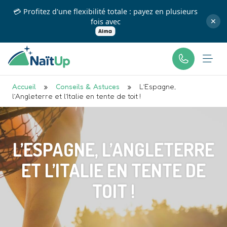
💳 Profitez d'une flexibilité totale : payez en plusieurs
fois avec
✕
Accueil
»
Conseils & Astuces
»
L’Espagne,
l’Angleterre et l’Italie en tente de toit !
L’ESPAGNE, L’ANGLETERRE
ET L’ITALIE EN TENTE DE
TOIT !