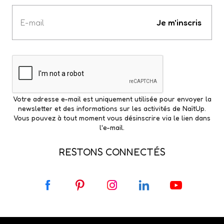
Votre
e-
Je m'inscris
mail
Votre adresse e-mail est uniquement utilisée pour envoyer la
newsletter et des informations sur les activités de NaïtUp.
Vous pouvez à tout moment vous désinscrire via le lien dans
l'e-mail.
RESTONS CONNECTÉS
F
P
I
L
Y
a
i
n
i
o
c
n
s
n
u
e
t
t
k
T