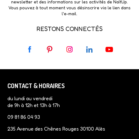
newsletter et des informations sur les activités de NaïtUp.
Vous pouvez à tout moment vous désinscrire via le lien dans
l'e-mail.
RESTONS CONNECTÉS
F
P
I
L
Y
a
i
n
i
o
c
n
s
n
u
e
t
t
k
T
b
e
a
e
u
CONTACT & HORAIRES
o
r
g
d
b
o
e
r
I
e
du lundi au vendredi
k
s
a
n
de 9h à 12h et 13h à 17h
t
m
09 81 86 04 93
235 Avenue des Chênes Rouges 30100 Alès