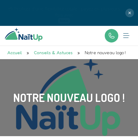
💳 Profitez d'une flexibilité totale : payez en plusieurs
fois avec
✕
Accueil
»
Conseils & Astuces
»
Notre nouveau logo !
NOTRE NOUVEAU LOGO !