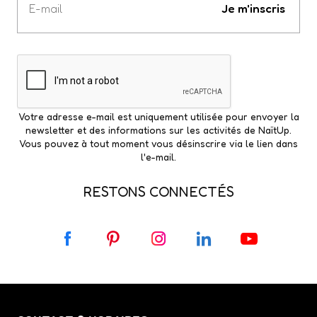
e-
Je m'inscris
mail
Votre adresse e-mail est uniquement utilisée pour envoyer la
newsletter et des informations sur les activités de NaïtUp.
Vous pouvez à tout moment vous désinscrire via le lien dans
l'e-mail.
RESTONS CONNECTÉS
F
P
I
L
Y
a
i
n
i
o
c
n
s
n
u
e
t
t
k
T
b
e
a
e
u