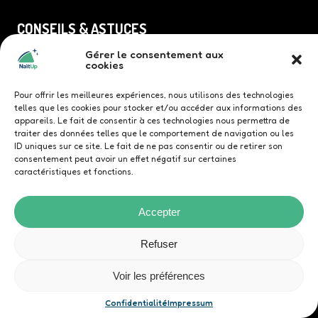
CONSEILS & ASTUCES
Gérer le consentement aux
Bien choisir sa tente de toit
cookies
Choisir ses barres de toit
Accessoires pour une tente de toit
Pour offrir les meilleures expériences, nous utilisons des technologies
telles que les cookies pour stocker et/ou accéder aux informations des
Installer sa tente de toit
appareils. Le fait de consentir à ces technologies nous permettra de
Location d’une tente de toit
traiter des données telles que le comportement de navigation ou les
ID uniques sur ce site. Le fait de ne pas consentir ou de retirer son
FAQ
consentement peut avoir un effet négatif sur certaines
caractéristiques et fonctions.
NOS TENTES DE TOIT
Accepter
Tente de toit Family
Refuser
Tente de toit Quatrö
Tente de toit TriUp
Voir les préférences
Tente de toit Duö
Confidentialité
Impressum