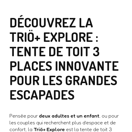
DÉCOUVREZ LA
TRIÖ+ EXPLORE :
TENTE DE TOIT 3
PLACES INNOVANTE
POUR LES GRANDES
ESCAPADES
Pensée pour
deux adultes et un enfant
, ou pour
les couples qui recherchent plus d’espace et de
confort, la
Triö+ Explore
est la tente de toit 3