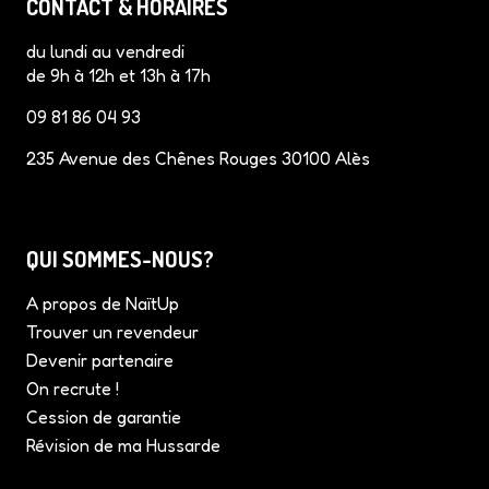
CONTACT & HORAIRES
o
r
g
d
b
o
e
r
I
e
du lundi au vendredi
k
s
a
n
de 9h à 12h et 13h à 17h
t
m
09 81 86 04 93
235 Avenue des Chênes Rouges 30100 Alès
QUI SOMMES-NOUS?
A propos de NaïtUp
Trouver un revendeur
Devenir partenaire
On recrute !
Cession de garantie
Révision de ma Hussarde