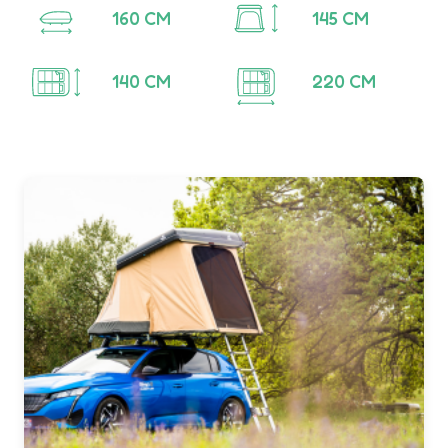
160
CM
145
CM
140
CM
220
CM