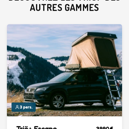
AUTRES GAMMES
3 pers.
Triö+ Escape
3990