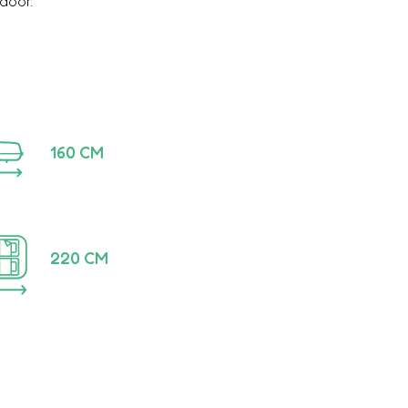
door.
160
CM
220
CM