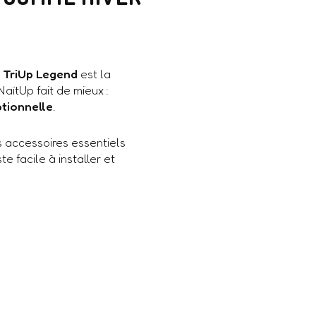
a
TriUp Legend
est la
aïtUp fait de mieux :
ptionnelle
.
s accessoires essentiels
e facile à installer et