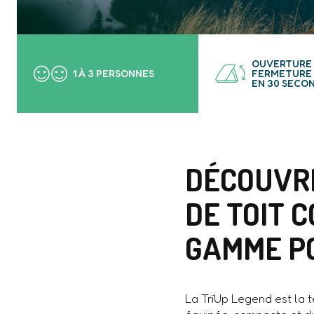
OUVERTURE 
1 À 3 PERSONNES
FERMETURE
EN 30 SECO
DÉCOUVRE
DE TOIT 
GAMME PO
La TrïUp Legend est la te