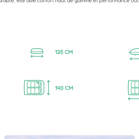
rable, elle allie confort haut de gamme et performance out
125
CM
140
CM