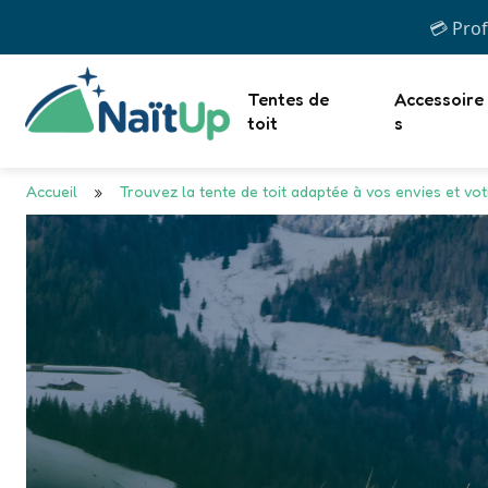
💳 Prof
Tentes de
Accessoire
toit
s
Accueil
»
Trouvez la tente de toit adaptée à vos envies et vot