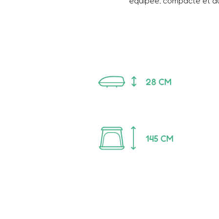
équipée, compacte et du
28
CM
145
CM