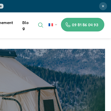
✕
nement
Blo
09 81 86 04 93
FR
g