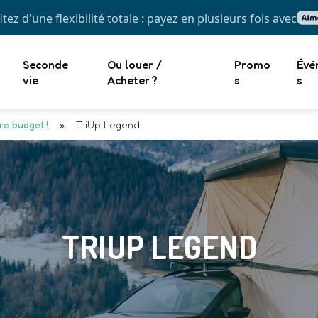
itez d'une flexibilité totale : payez en plusieurs fois avec
Seconde
Ou louer /
Promo
Évé
vie
Acheter ?
s
s
re budget !
»
TriUp Legend
TRIUP LEGEND