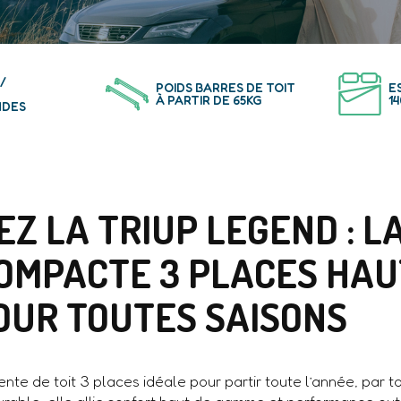
/
POIDS BARRES DE TOIT
E
À PARTIR DE 65KG
1
NDES
Z LA TRIUP LEGEND : L
COMPACTE 3 PLACES HAU
UR TOUTES SAISONS
nte de toit 3 places idéale pour partir toute l’année, par t