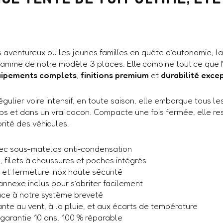
 aventureux ou les jeunes familles en quête d’autonomie, l
gamme de notre modèle 3 places. Elle combine tout ce que N
ipements complets
,
finitions premium
et
durabilité exce
ulier voire intensif, en toute saison, elle embarque tous le
ps et dans un vrai cocon. Compacte une fois fermée, elle rest
rité des véhicules.
vec sous-matelas anti-condensation
 filets à chaussures et poches intégrés
t fermeture inox haute sécurité
nnexe inclus pour s’abriter facilement
âce à notre système breveté
ante au vent, à la pluie, et aux écarts de température
 garantie 10 ans, 100 % réparable